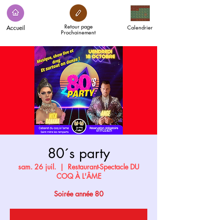
Retour page
Accueil
Calendrier
Prochainement
80´s party
sam. 26 juil.
  |  
Restaurant-Spectacle DU
COQ À L'ÂME
Soirée année 80