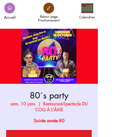
Retour page
Accueil
Calendrier
Prochainement
80´s party
sam. 10 janv.
  |  
Restaurant-Spectacle DU
COQ À L'ÂME
Soirée année 80