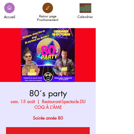
Retour page
Accueil
Calendrier
Prochainement
80´s party
sam. 15 août
  |  
Restaurant-Spectacle DU
COQ À L'ÂME
Soirée année 80