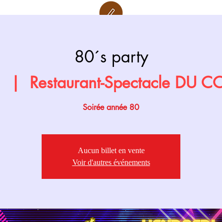
Retour page
Prochainement
80´s party
.
  |  
Restaurant-Spectacle DU 
Soirée année 80
Aucun billet en vente
Voir d'autres événements