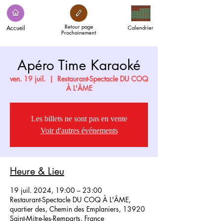
Retour page
Accueil
Calendrier
Prochainement
Apéro Time Karaoké
ven. 19 juil.
  |  
Restaurant-Spectacle DU COQ
À L'ÂME
Les billets ne sont pas en vente
Voir d'autres événements
Heure & Lieu
19 juil. 2024, 19:00 – 23:00
Restaurant-Spectacle DU COQ À L'ÂME,
quartier des, Chemin des Emplaniers, 13920
Saint-Mitre-les-Remparts, France