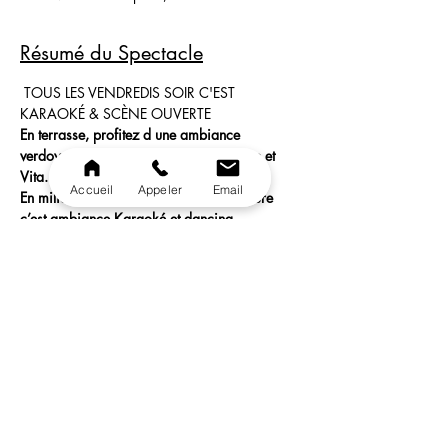
Résumé du Spectacle
 TOUS LES VENDREDIS SOIR C'EST 
KARAOKÉ & SCÈNE OUVERTE
En terrasse, profitez d une ambiance 
verdoyante et estivale, animée par Ange et 
Vita.
Accueil
Appeler
Email
En milieu de soirée dans la salle intérieure 
c’est ambiance Karaoké et dancing.
Un karaoké en condition live pro: sur scène, 
face public, son Ultra HD, Lumières HD!
19h - 00h30
Partager cet événement