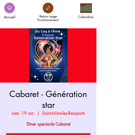
Retour page
Accueil
Calendrier
Prochainement
Cabaret - Génération
star
sam. 19 avr.
  |  
Saint-Mitre-les-Remparts
Dîner spectacle Cabaret