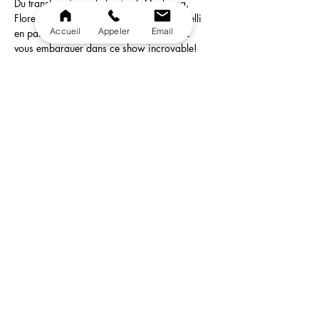
Du transformisme de haut vol: Madonna, 
Florent Pagny, Ariana Grande, liza Minnelli 
Accueil
Appeler
Email
en passant par Mylène Farmer ... Laissez 
vous embarquer dans ce show incroyable!
Humour, show visuel, comédie musicale et 
Drag tout est réunis pour passer une 
excellente soirée. 
Du début à la fin, Axel, Lola, Kenzo et Vita 
Banana ont bien l'intention de vous faire 
passer du Coq à l'Âme et vont faire de votre 
soirée un souvenir inoubliable!
Partager cet événement