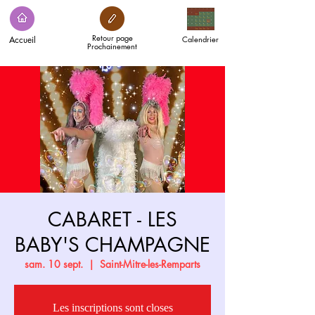
Retour page
Accueil
Calendrier
Prochainement
CABARET - LES
BABY'S CHAMPAGNE
sam. 10 sept.
  |  
Saint-Mitre-les-Remparts
Les inscriptions sont closes