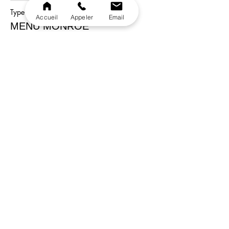
Type de billet
Accueil
Appeler
Email
MENU MONROE
Plus d'info
Prix
45,00 €
Vente expirée
Type de billet
MENU VEGETERIEN
Plus d'info
Prix
45,00 €