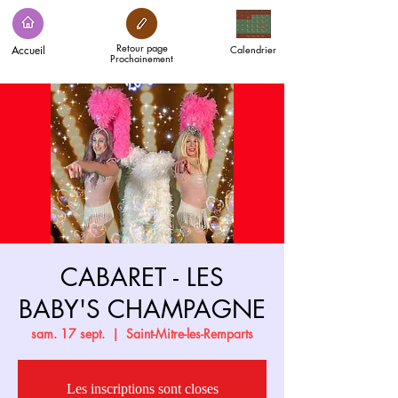
Retour page
Accueil
Calendrier
Prochainement
CABARET - LES
BABY'S CHAMPAGNE
sam. 17 sept.
  |  
Saint-Mitre-les-Remparts
Les inscriptions sont closes