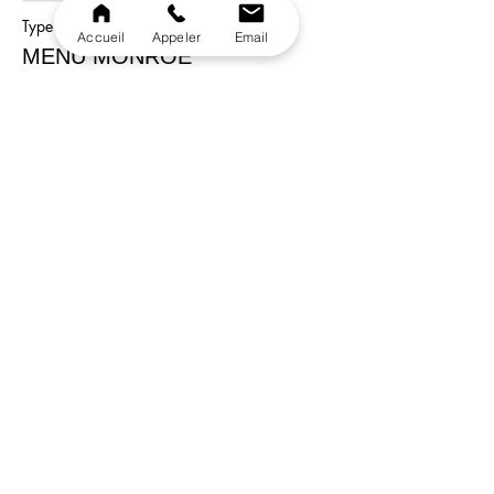
Type de billet
Accueil
Appeler
Email
MENU MONROE
Plus d'info
Prix
45,00 €
Vente expirée
Type de billet
MENU VEGETERIEN
Plus d'info
Prix
45,00 €