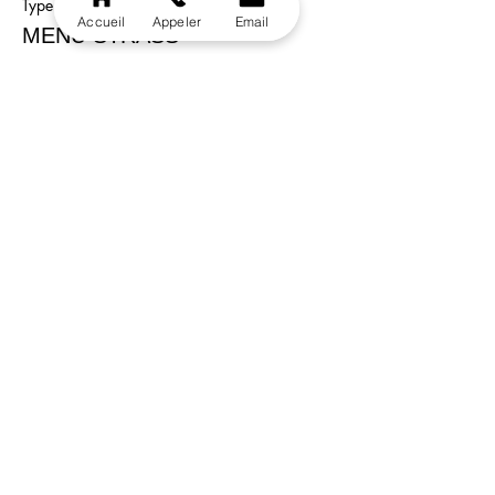
Type de billet
Accueil
Appeler
Email
MENU STRASS
Plus d'info
Prix
55,00 €
Vente expirée
Type de billet
MENU pour 2 personnes
Plus d'info
Prix
98,00 €