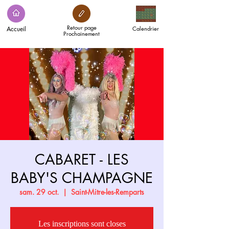
Retour page
Accueil
Calendrier
Prochainement
CABARET - LES
BABY'S CHAMPAGNE
sam. 29 oct.
  |  
Saint-Mitre-les-Remparts
Les inscriptions sont closes