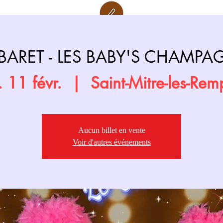
Retour page
Prochainement
BARET - LES BABY'S CHAMPA
 11 févr.
  |  
Saint-Mitre-les-Rem
Aucun billet en vente
Voir d'autres événements