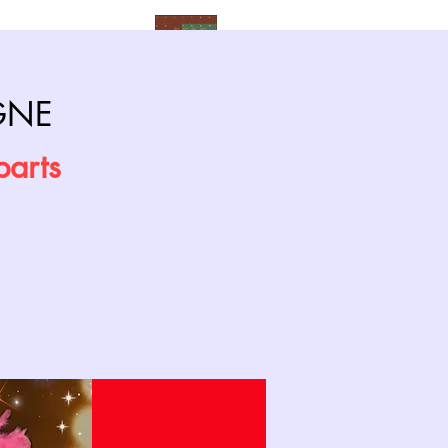
Calendrier
GNE
parts