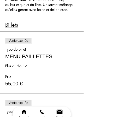
du burlesque et du Live. Un savant mélange
qu'elles gèrent avec force et délicatesse.
Vous n'êtes pas au bout de vos surprises
Billets
....elles rivalisent d'improvisation et elles
n'oublient pas de se chamailler
Vente expirée
Type de billet
MENU PAILLETTES
Plus d'info
Prix
55,00 €
Vente expirée
Type de billet