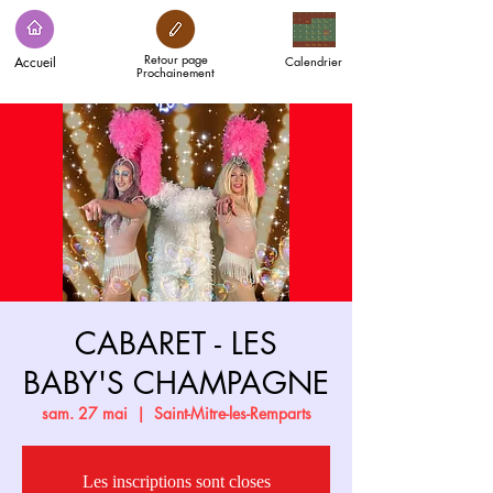
Retour page
Accueil
Calendrier
Prochainement
CABARET - LES
BABY'S CHAMPAGNE
sam. 27 mai
  |  
Saint-Mitre-les-Remparts
Les inscriptions sont closes