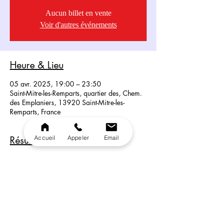
Aucun billet en vente
Voir d'autres événements
Heure & Lieu
05 avr. 2025, 19:00 – 23:50
Saint-Mitre-les-Remparts, quartier des, Chem.
des Emplaniers, 13920 Saint-Mitre-les-
Remparts, France
Accueil
Appeler
Email
Résumé du Spectacle
Dans la pure tradition de chez Michou, nos 
Artistes vous présentent un show riche en 
énergie. 100 %. Transformiste, Lola, Axel, 
Kenzo et Vita Banana rendent dommage au 
plus belles les légendes de la chanson.