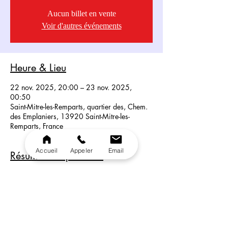
Aucun billet en vente
Voir d'autres événements
Heure & Lieu
22 nov. 2025, 20:00 – 23 nov. 2025,
00:50
Saint-Mitre-les-Remparts, quartier des, Chem.
des Emplaniers, 13920 Saint-Mitre-les-
Remparts, France
Accueil
Appeler
Email
Résumé du Spectacle
Dans la pure tradition de chez Michou, nos 
Artistes vous présentent un show riche en 
énergie. 100 %. Transformiste, Lola, Axel, 
Kenzo et Vita Banana rendent dommage au 
plus belles les légendes de la chanson.