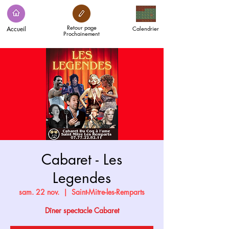
Retour page
Accueil
Calendrier
Prochainement
Cabaret - Les
Legendes
sam. 22 nov.
  |  
Saint-Mitre-les-Remparts
Dîner spectacle Cabaret