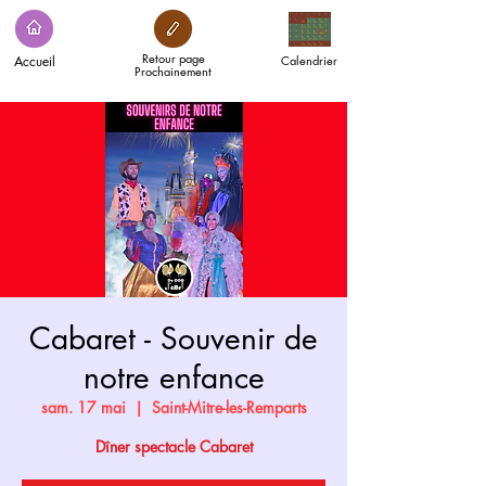
Retour page
Accueil
Calendrier
Prochainement
Cabaret - Souvenir de
notre enfance
sam. 17 mai
  |  
Saint-Mitre-les-Remparts
Dîner spectacle Cabaret