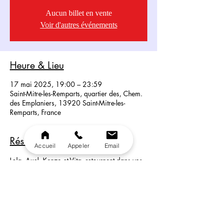
Aucun billet en vente
Voir d'autres événements
Heure & Lieu
17 mai 2025, 19:00 – 23:59
Saint-Mitre-les-Remparts, quartier des, Chem.
des Emplaniers, 13920 Saint-Mitre-les-
Remparts, France
Résumé du Spectacle
Accueil
Appeler
Email
Lola, Axel, Kenzo et Vita, retournent dans vos 
souvenirs d’enfance. Revivez les meilleurs 
souvenirs de vos dessins animés préférés. 
Entre Plume, strass, paillettes, nos artistes 
évoluent entre show, humour et féerie.
Êtes-vous prêts pour la magie ?