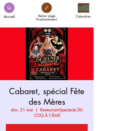
Retour page
Accueil
Calendrier
Prochainement
Cabaret, spécial Fête
des Mères
dim. 31 mai
  |  
Restaurant-Spectacle DU
COQ À L'ÂME