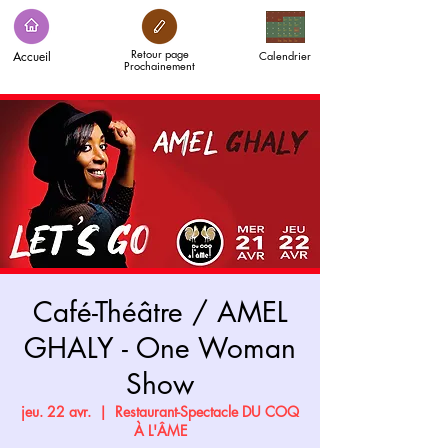
Retour page
Accueil
Calendrier
Prochainement
Café-Théâtre / AMEL
GHALY - One Woman
Show
jeu. 22 avr.
  |  
Restaurant-Spectacle DU COQ
À L'ÂME