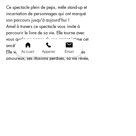
Ce spectacle plein de peps, mêle stand-up et 
incarnation de personnages qui ont marqué 
son parcours jusqu'à aujourd'hui !
Amel à travers ce spectacle vous invite à 
parcourir le livre de sa vie. Elle tourne avec 
vous quelques pages de son carnet intime cet 
ancêtre de Facebook.
Elle vous raconte avec humour ses déboires 
Accueil
Appeler
Email
amoureux, ses illusions perdues, sa vie rêvée, 
sa relation avec ses amies, sa mère et son 
mari...
Amel réussit à accéder aux objectifs qu'elle 
s'était fixés, mais pas tout à fait comme elle le 
pensait.  Avis au public ! Si vous venez voir 
son spectacle prenez votre chapeau... 
Pourquoi ? Vous verrez !
Ouverture des portes: 19h30
Possibilité de se restaurer sur place ( Si vous 
arrivez entre 19h30 et 20h30 )
En lire plus >