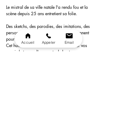
Le mistral de sa ville natale l'a rendu fou et la 
scène depuis 25 ans entretient sa folie.
Des sketchs, des parodies, des imitations, des 
personnages connus ou non, tous en prennent 
pour leurs grades!
Accueil
Appeler
Email
Cet humoriste imitateur vous fera oublier vos 
soucis le temps d'un spectacle haut en 
couleur.   Succès au Festival d'Avignon 
2014, 2015, 2016 Prix du public au 
Festival d'humour 2016 de Châteaurenard 
Gros succès du Festival 2016 à Bellegarde 
Tourne dans toute la France depuis plus de 
25 ans.
Ouverture des portes: 19h30
Possibilité de se restaurer sur place ( Si vous 
arrivez entre 19h30 et 20h30 )
En lire plus >