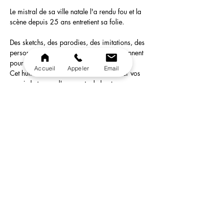
Le mistral de sa ville natale l'a rendu fou et la 
scène depuis 25 ans entretient sa folie.
Des sketchs, des parodies, des imitations, des 
personnages connus ou non, tous en prennent 
pour leurs grades!
Accueil
Appeler
Email
Cet humoriste imitateur vous fera oublier vos 
soucis le temps d'un spectacle haut en 
couleur.   Succès au Festival d'Avignon 
2014, 2015, 2016 Prix du public au 
Festival d'humour 2016 de Châteaurenard 
Gros succès du Festival 2016 à Bellegarde 
Tourne dans toute la France depuis plus de 
25 ans.
Ouverture des portes: 19h30
Possibilité de se restaurer sur place ( Si vous 
arrivez entre 19h30 et 20h30 )
En lire plus >