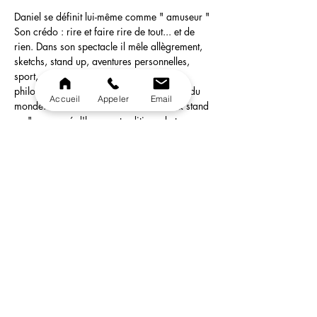
Daniel se définit lui-même comme " amuseur "
Son crédo : rire et faire rire de tout... et de 
rien. Dans son spectacle il mêle allègrement, 
sketchs, stand up, aventures personnelles, 
sport, musique, réflexions légèrement 
philosophiques, poésie, religions... et fin du 
Accueil
Appeler
Email
monde.  Un One Man show " sketchs & stand 
up " composé d'humour traditionnel et 
irrévérencieux. Ce fantaisiste au grand coeur 
est avant un tout un homme de spectacle, un 
show man, dans la plus pure tradition du 
cabaret et du café-théâtre.
Daniel propose un best-of de ces spectacles
ce qui promet un show drôlissime et haut en 
couleurs!
Ouverture des portes: 19h30
En lire plus >