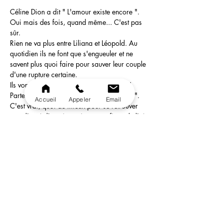
Céline Dion a dit " L'amour existe encore ". 
Oui mais des fois, quand même... C'est pas 
sûr.
Rien ne va plus entre Liliana et Léopold. Au 
quotidien ils ne font que s'engueuler et ne 
savent plus quoi faire pour sauver leur couple 
d'une rupture certaine.
Ils vont alors suivre ce lumineux conseil " 
Partez en vacances, ça vous fera du bien ". 
Accueil
Appeler
Email
C'est vrai, quoi de mieux pour se retrouver 
que d'avoir l'esprit serein, en profitant de l'air 
pur ? Oui mais encore faut il y mettre de la 
bonne volonté.  Car des vacances reposantes 
peuvent se transformer en cauchemar où les 
seules règles qui comptent sont la mauvaise 
foi, la mesquinerie, le mensonge et la 
dissimulation... 
 Qui sera le plus insupportable ? Qui 
découchera le plus ? Qui allumera le plus 
l'autre avant de le laisser sur sa faim ? Qui 
fera la cuisine avec le plus de…