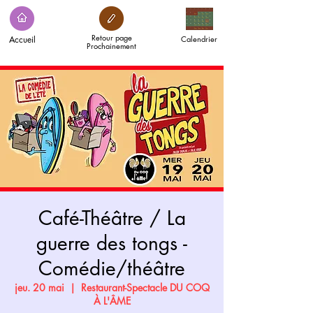
Retour page
Accueil
Calendrier
Prochainement
Café-Théâtre / La
guerre des tongs -
Comédie/théâtre
jeu. 20 mai
  |  
Restaurant-Spectacle DU COQ
À L'ÂME