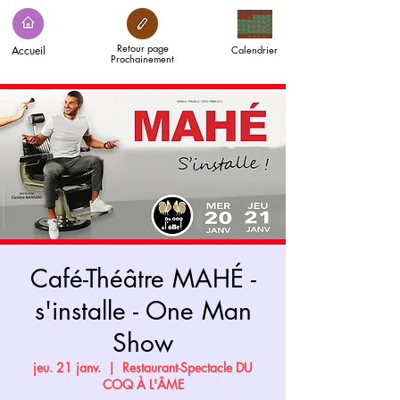
Retour page
Accueil
Calendrier
Prochainement
Café-Théâtre MAHÉ -
s'installe - One Man
Show
jeu. 21 janv.
  |  
Restaurant-Spectacle DU
COQ À L'ÂME