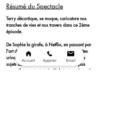
Résumé du Spectacle
Terry décortique, se moque, caricature nos 
tranches de vies et nos travers dans ce 2ème 
épisode.
De Sophie la girafe, à Netflix, en passant par 
l'art du Fen Shui, mais aussi l'actu, les fuites 
urinaires ou son amour d'enfance, tous les 
Accueil
Appeler
Email
sujets abordés sont traités avec un ton plus 
corrosif, percutant et ciselé, le tout agrémenté 
d'une bonne dose de jovialité, d'interactivité 
et d'improvisation avec son public.  Bref ce 
nouveau spectacle est un petit bonbon acidulé 
à déguster à volonté sans aucune retenue.
Le petit mot de Terry Cometti :
"Si vous avez aimé le premier vous allez 
adorer le second. Et si vous n'avez pas vu le 
premier, venez quand même découvrir le 
second.
Pas de panique ce n'est pas une suite !"