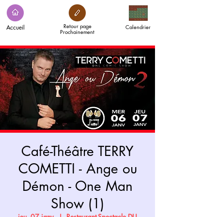
Retour page
Accueil
Calendrier
Prochainement
Café-Théâtre TERRY
COMETTI - Ange ou
Démon - One Man
Show (1)
jeu. 07 janv.
  |  
Restaurant-Spectacle DU