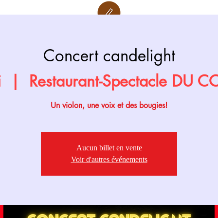
Retour page
Prochainement
Concert candelight
i
  |  
Restaurant-Spectacle DU 
Un violon, une voix et des bougies!
Aucun billet en vente
Voir d'autres événements