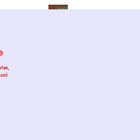
Calendrier
e
rise,
çon!