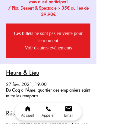
vous aussi participer!
/ Plat, Dessert & Spectacle > 35€ au lieu de
39,90€
Les billets ne sont pas en vente pour
le moment
Voir d'autres événements
Heure & Lieu
27 févr. 2021, 19:00
Du Coq à l'Âme, quartier des emplaniers saint
mitre les remparts
Résumé du Spectacle
Accueil
Appeler
Email
DÎNER-SPECTACLE CONCERT " Back2Soul "
Un dîner délicieux,