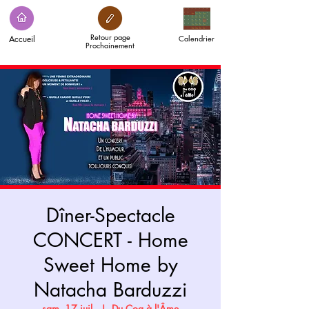
Retour page
Accueil
Calendrier
Prochainement
Dîner-Spectacle
CONCERT - Home
Sweet Home by
Natacha Barduzzi
sam. 17 juil.
  |  
Du Coq à l'Âme