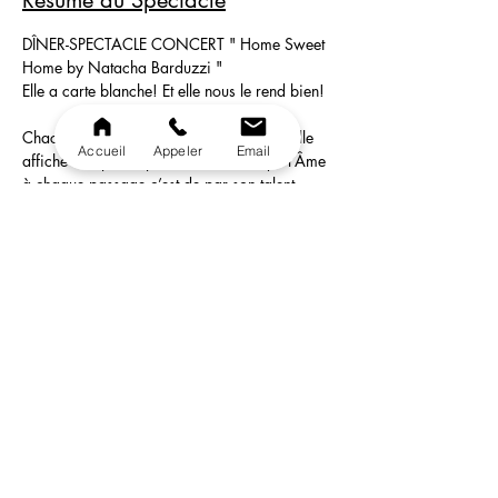
Résumé du Spectacle
DÎNER-SPECTACLE CONCERT " Home Sweet 
Home by Natacha Barduzzi "
Elle a carte blanche! Et elle nous le rend bien!
Chacune de ses soirées est unique. Et si elle 
Accueil
Appeler
Email
affiche complet depuis 2 ans au Coq à l’Âme 
à chaque passage c’est de par son talent, 
bien entendu, mais aussi pour la facilité avec 
laquelle elle adapte son show à chaque date!
Grande musicienne et grande chanteuse, 
laissez-vous emporter par son talent et sa voix 
aussi douce que puissante.
Un Dîner-Concert dans la douceur, la classe 
et l’humour comme dans la pure tradition des 
cabarets qui accueillent leur tête d’affiche 
pour faire le show!
En lire plus >