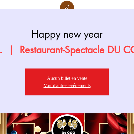
Retour page
Prochainement
Happy new year
.
  |  
Restaurant-Spectacle DU 
Aucun billet en vente
Voir d'autres événements