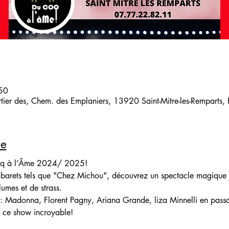
:50
artier des, Chem. des Emplaniers, 13920 Saint-Mitre-les-Remparts,
le
oq à l’Âme 2024/ 2025! 
cabarets tels que "Chez Michou", découvrez un spectacle magique
lumes et de strass.
l: Madonna, Florent Pagny, Ariana Grande, liza Minnelli en passa
 ce show incroyable!