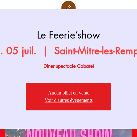
Retour page
Prochainement
Le Feerie’show
 05 juil.
  |  
Saint-Mitre-les-Rem
Dîner spectacle Cabaret
Aucun billet en vente
Voir d'autres événements