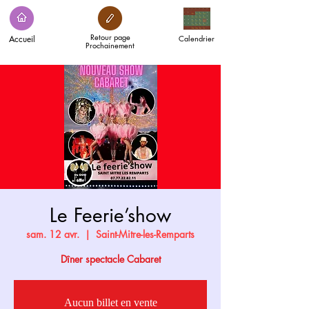
Retour page
Accueil
Calendrier
Prochainement
Le Feerie’show
sam. 12 avr.
  |  
Saint-Mitre-les-Remparts
Dîner spectacle Cabaret
Aucun billet en vente