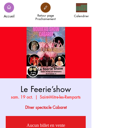
Retour page
Accueil
Calendrier
Prochainement
Le Feerie’show
sam. 19 oct.
  |  
Saint-Mitre-les-Remparts
Dîner spectacle Cabaret
Aucun billet en vente