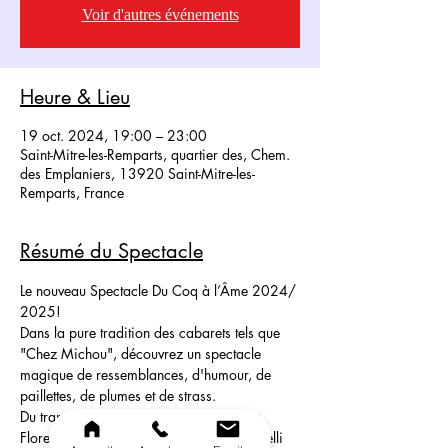
Voir d'autres événements
Heure & Lieu
19 oct. 2024, 19:00 – 23:00
Saint-Mitre-les-Remparts, quartier des, Chem.
des Emplaniers, 13920 Saint-Mitre-les-
Remparts, France
Résumé du Spectacle
Le nouveau Spectacle Du Coq à l’Âme 2024/ 
2025! 
Dans la pure tradition des cabarets tels que 
"Chez Michou", découvrez un spectacle 
magique de ressemblances, d'humour, de 
paillettes, de plumes et de strass.
Du transformisme de haut vol: Madonna, 
Florent Pagny, Ariana Grande, liza Minnelli 