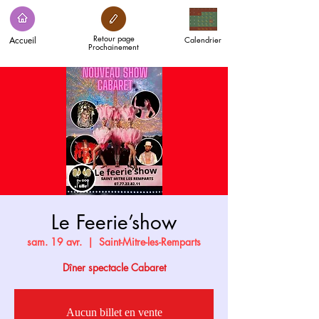
Retour page
Accueil
Calendrier
Prochainement
Le Feerie’show
sam. 19 avr.
  |  
Saint-Mitre-les-Remparts
Dîner spectacle Cabaret
Aucun billet en vente