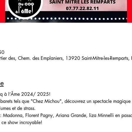
50
artier des, Chem. des Emplaniers, 13920 Saint-Mitre-les-Remparts,
le
oq à l’Âme 2024/ 2025! 
cabarets tels que "Chez Michou", découvrez un spectacle magique
lumes et de strass.
l: Madonna, Florent Pagny, Ariana Grande, liza Minnelli en passa
 ce show incroyable!