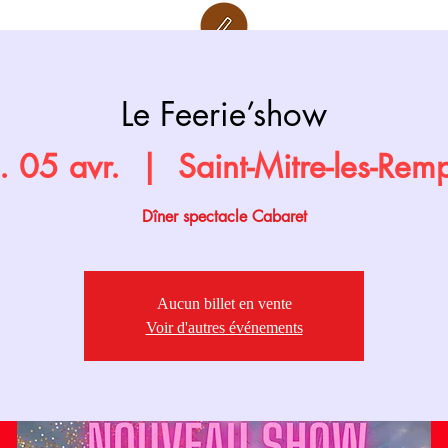
Retour page
Prochainement
Le Feerie’show
. 05 avr.
  |  
Saint-Mitre-les-Rem
Dîner spectacle Cabaret
Aucun billet en vente
Voir d'autres événements