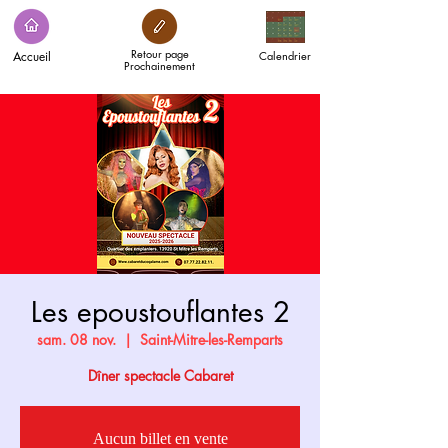
Retour page
Accueil
Calendrier
Prochainement
Les epoustouflantes 2
sam. 08 nov.
  |  
Saint-Mitre-les-Remparts
Dîner spectacle Cabaret
Aucun billet en vente