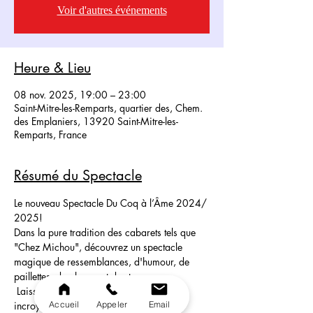
Voir d'autres événements
Heure & Lieu
08 nov. 2025, 19:00 – 23:00
Saint-Mitre-les-Remparts, quartier des, Chem.
des Emplaniers, 13920 Saint-Mitre-les-
Remparts, France
Résumé du Spectacle
Le nouveau Spectacle Du Coq à l’Âme 2024/ 
2025! 
Dans la pure tradition des cabarets tels que 
"Chez Michou", découvrez un spectacle 
magique de ressemblances, d'humour, de 
paillettes, de plumes et de strass.
 Laissez vous embarquer dans ce show 
Accueil
Appeler
Email
incroyable!