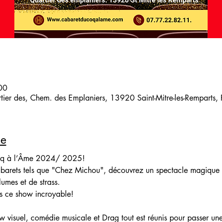
00
artier des, Chem. des Emplaniers, 13920 Saint-Mitre-les-Remparts,
le
oq à l’Âme 2024/ 2025! 
cabarets tels que "Chez Michou", découvrez un spectacle magique
lumes et de strass.
s ce show incroyable!
visuel, comédie musicale et Drag tout est réunis pour passer une 