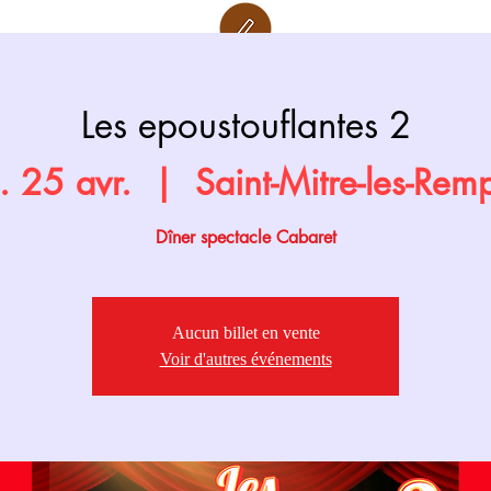
Retour page
Prochainement
Les epoustouflantes 2
. 25 avr.
  |  
Saint-Mitre-les-Rem
Dîner spectacle Cabaret
Aucun billet en vente
Voir d'autres événements