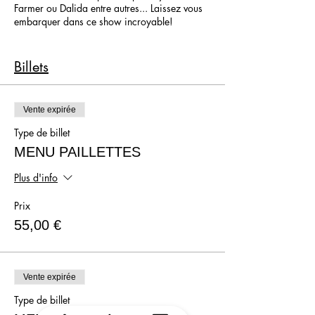
Farmer ou Dalida entre autres... Laissez vous
embarquer dans ce show incroyable!
Du début à la fin, Axel, Lola et Vita Banana ont
bien l'intention de vous faire passer du Coq à
Billets
l'Âme et vont faire de votre soirée un souvenir
inoubliable!
Vente expirée
Type de billet
MENU PAILLETTES
Plus d'info
Prix
55,00 €
Vente expirée
Type de billet