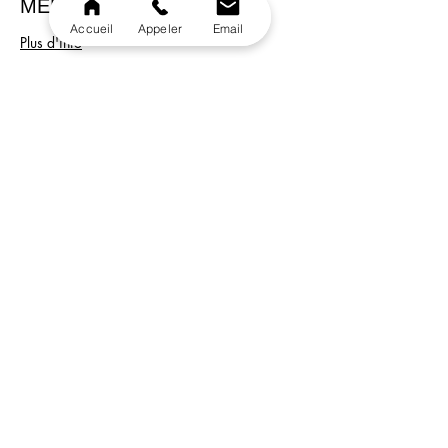
MENU STRASS
Accueil
Appeler
Email
Plus d'info
Prix
55,00 €
+ 1,38 € de frais de billetterie
Vente expirée
Type de billet
MENU VEGETARIEN
Plus d'info
Prix
55,00 €
+ 1,38 € de frais de billetterie