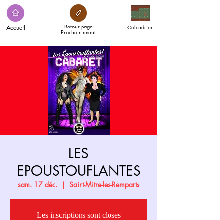
Retour page
Accueil
Calendrier
Prochainement
LES
EPOUSTOUFLANTES
sam. 17 déc.
  |  
Saint-Mitre-les-Remparts
Les inscriptions sont closes