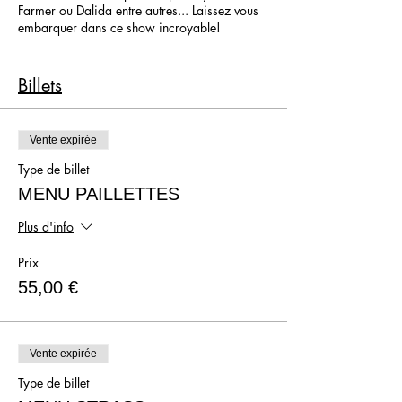
Farmer ou Dalida entre autres... Laissez vous
embarquer dans ce show incroyable!
Du début à la fin, Axel, Lola et Vita Banana ont
bien l'intention de vous faire passer du Coq à
Billets
l'Âme et vont faire de votre soirée un souvenir
inoubliable!
Vente expirée
Type de billet
MENU PAILLETTES
Plus d'info
Prix
55,00 €
Vente expirée
Type de billet