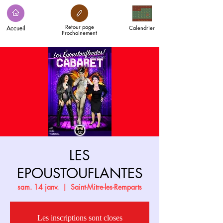
Retour page
Accueil
Calendrier
Prochainement
LES
EPOUSTOUFLANTES
sam. 14 janv.
  |  
Saint-Mitre-les-Remparts
Les inscriptions sont closes