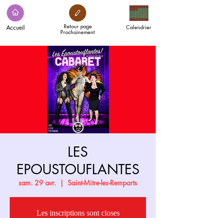
Retour page
Accueil
Calendrier
Prochainement
LES
EPOUSTOUFLANTES
sam. 29 avr.
  |  
Saint-Mitre-les-Remparts
Les inscriptions sont closes