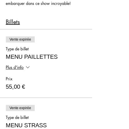
embarquer dans ce show incroyable!
Du début à la fin, Axel, Lola et Vita Banana ont
bien l'intention de vous faire passer du Coq à
Billets
l'Âme et vont faire de votre soirée un souvenir
inoubliable!
Vente expirée
Type de billet
MENU PAILLETTES
Plus d'info
Prix
55,00 €
Vente expirée
Type de billet
MENU STRASS