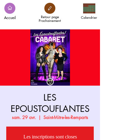
Retour page
Accueil
Calendrier
Prochainement
LES
EPOUSTOUFLANTES
sam. 29 avr.
  |  
Saint-Mitre-les-Remparts
Les inscriptions sont closes