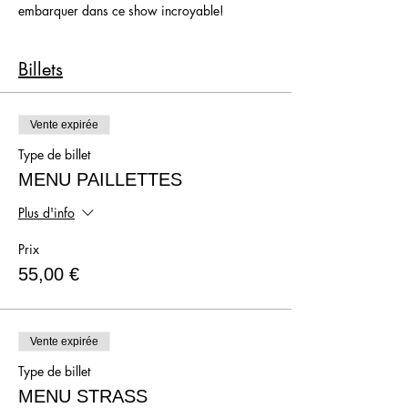
embarquer dans ce show incroyable!
Du début à la fin, Axel, Lola et Vita Banana ont
bien l'intention de vous faire passer du Coq à
Billets
l'Âme et vont faire de votre soirée un souvenir
inoubliable!
Vente expirée
Type de billet
MENU PAILLETTES
Plus d'info
Prix
55,00 €
Vente expirée
Type de billet
MENU STRASS