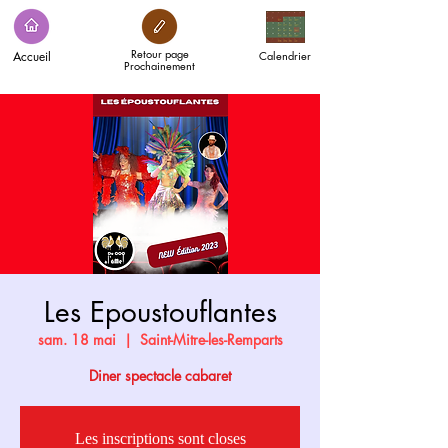
Retour page
Accueil
Calendrier
Prochainement
Les Epoustouflantes
sam. 18 mai
  |  
Saint-Mitre-les-Remparts
Les inscriptions sont closes