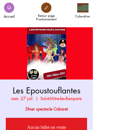
Retour page
Accueil
Calendrier
Prochainement
Les Epoustouflantes
sam. 27 juil.
  |  
Saint-Mitre-les-Remparts
Dîner spectacle Cabaret
Aucun billet en vente