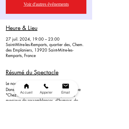
Voir d'autres événements
Heure & Lieu
27 juil. 2024, 19:00 – 23:00
Saint-Mitre-les-Remparts, quartier des, Chem.
des Emplaniers, 13920 Saint-Mitre-les-
Remparts, France
Résumé du Spectacle
Le nouveau Spectacle Du Coq à l’Âme!
Dans la pure tradition des cabarets tels que
Accueil
Appeler
Email
"Chez Michou", découvrez un spectacle
magique de ressemblances, d'humour, de
paillettes, de plumes et de strass.
Du transformisme de haut vol: de Piaf à la
chanteuse, Cher en passant par Mylène
Farmer ou Dalida entre autres... Laissez vous
embarquer dans ce show incroyable!