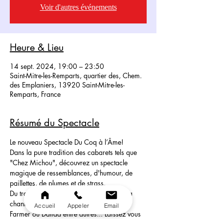
Voir d'autres événements
Heure & Lieu
14 sept. 2024, 19:00 – 23:50
Saint-Mitre-les-Remparts, quartier des, Chem.
des Emplaniers, 13920 Saint-Mitre-les-
Remparts, France
Résumé du Spectacle
Le nouveau Spectacle Du Coq à l’Âme!
Dans la pure tradition des cabarets tels que 
"Chez Michou", découvrez un spectacle 
magique de ressemblances, d'humour, de 
paillettes, de plumes et de strass.
Du transformisme de haut vol: de Piaf à la 
chanteuse, Cher en passant par Mylène 
Accueil
Appeler
Email
Farmer ou Dalida entre autres... Laissez vous 