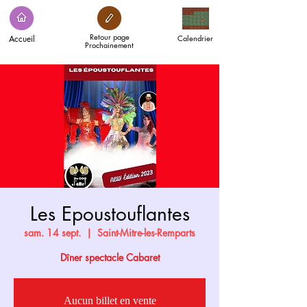
Retour page
Accueil
Calendrier
Prochainement
Les Epoustouflantes
sam. 14 sept.
  |  
Saint-Mitre-les-Remparts
Dîner spectacle Cabaret
Aucun billet en vente