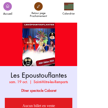
Retour page
Accueil
Calendrier
Prochainement
Les Epoustouflantes
sam. 19 oct.
  |  
Saint-Mitre-les-Remparts
Dîner spectacle Cabaret
Aucun billet en vente