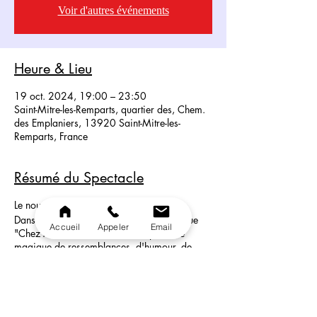
Voir d'autres événements
Heure & Lieu
19 oct. 2024, 19:00 – 23:50
Saint-Mitre-les-Remparts, quartier des, Chem.
des Emplaniers, 13920 Saint-Mitre-les-
Remparts, France
Résumé du Spectacle
Le nouveau Spectacle Du Coq à l’Âme!
Dans la pure tradition des cabarets tels que
Accueil
Appeler
Email
"Chez Michou", découvrez un spectacle
magique de ressemblances, d'humour, de
paillettes, de plumes et de strass.
Du transformisme de haut vol: de Piaf à la
chanteuse, Cher en passant par Mylène
Farmer ou Dalida entre autres... Laissez vous
embarquer dans ce show incroyable!