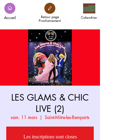
Retour page
Accueil
Calendrier
Prochainement
LES GLAMS & CHIC
LIVE (2)
sam. 11 mars
  |  
Saint-Mitre-les-Remparts
Les inscriptions sont closes