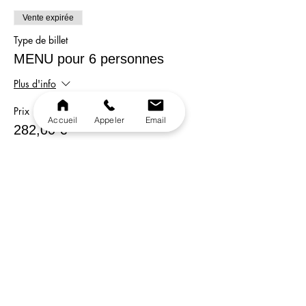
Vente expirée
Type de billet
MENU pour 6 personnes
Plus d'info
Prix
Accueil
Appeler
Email
282,00 €
Vente expirée
Type de billet
MENU pour 8 personnes
Plus d'info
Prix
368,00 €