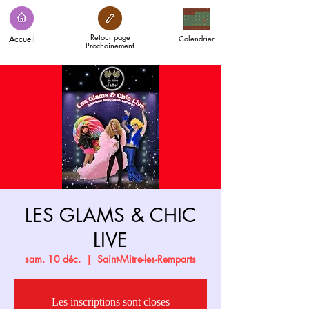
Retour page
Accueil
Calendrier
Prochainement
LES GLAMS & CHIC
LIVE
sam. 10 déc.
  |  
Saint-Mitre-les-Remparts
Les inscriptions sont closes