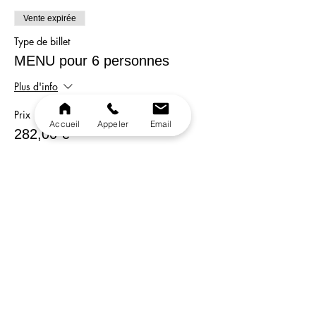
Vente expirée
Type de billet
MENU pour 6 personnes
Plus d'info
Prix
Accueil
Appeler
Email
282,00 €
Vente expirée
Type de billet
MENU pour 8 personnes
Plus d'info
Prix
368,00 €