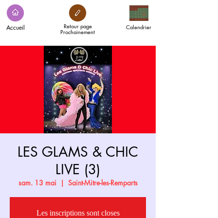
Retour page
Accueil
Calendrier
Prochainement
LES GLAMS & CHIC
LIVE (3)
sam. 13 mai
  |  
Saint-Mitre-les-Remparts
Les inscriptions sont closes