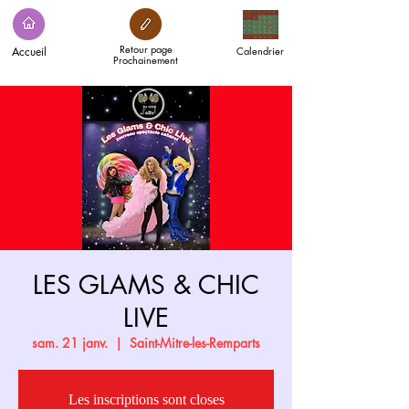
Retour page
Accueil
Calendrier
Prochainement
LES GLAMS & CHIC
LIVE
sam. 21 janv.
  |  
Saint-Mitre-les-Remparts
Les inscriptions sont closes