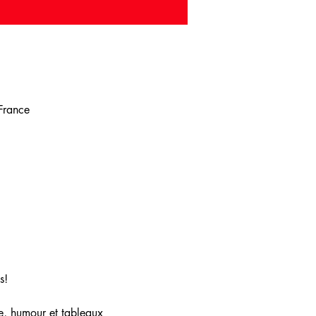
 France
s!
e, humour et tableaux