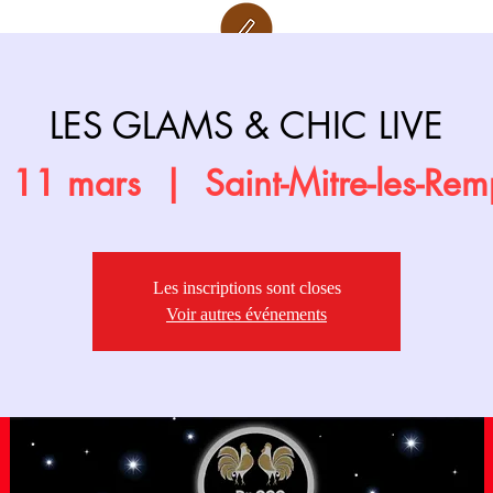
Retour page
Prochainement
LES GLAMS & CHIC LIVE
 11 mars
  |  
Saint-Mitre-les-Rem
Les inscriptions sont closes
Voir autres événements