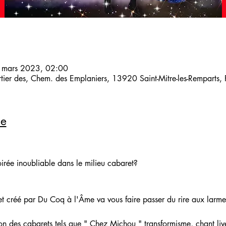
 mars 2023, 02:00
artier des, Chem. des Emplaniers, 13920 Saint-Mitre-les-Remparts,
le
oirée inoubliable dans le milieu cabaret?
t créé par Du Coq à l'Âme va vous faire passer du rire aux larme
on des cabarets tels que " Chez Michou " transformisme, chant liv