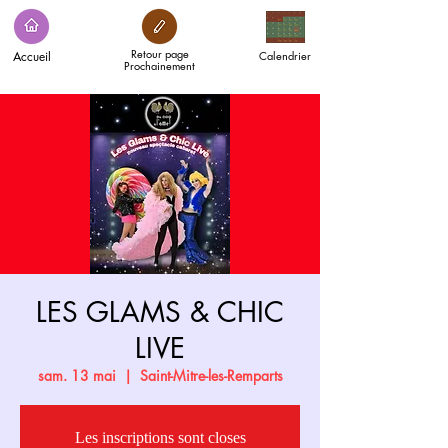
Retour page
Accueil
Calendrier
Prochainement
LES GLAMS & CHIC
LIVE
sam. 13 mai
  |  
Saint-Mitre-les-Remparts
Les inscriptions sont closes