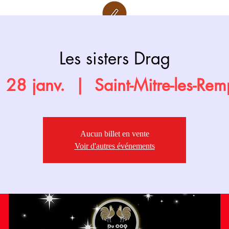
Retour page
Prochainement
Les sisters Drag
 28 janv.
  |  
Saint-Mitre-les-Rem
Aucun billet en vente
Voir d'autres événements