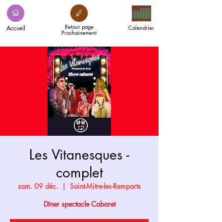
Retour page
Accueil
Calendrier
Prochainement
Les Vitanesques -
complet
sam. 09 déc.
  |  
Saint-Mitre-les-Remparts
Dîner spectacle Cabaret