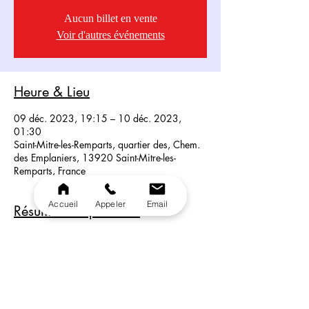
Aucun billet en vente
Voir d'autres événements
Heure & Lieu
09 déc. 2023, 19:15 – 10 déc. 2023,
01:30
Saint-Mitre-les-Remparts, quartier des, Chem.
des Emplaniers, 13920 Saint-Mitre-les-
Remparts, France
Accueil
Appeler
Email
Résumé du Spectacle
Nos artistes vous présentent un show riche 
en énergie. Transformisme, performance 
Drag Queen et chant en live, nos artistes vont 
vous transporter dans leur univers ......
Etes vous prêt ?